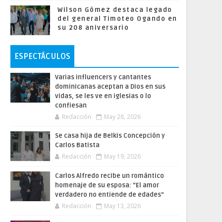
Wilson Gómez destaca legado
del general Timoteo Ogando en
su 208 aniversario
ESPECTÁCULOS
Varias influencers y cantantes
dominicanas aceptan a Dios en sus
vidas, se les ve en iglesias o lo
confiesan
Redacción
May 28, 2026
Se casa hija de Belkis Concepción y
Carlos Batista
Redacción
May 19, 2026
Carlos Alfredo recibe un romántico
homenaje de su esposa: “El amor
verdadero no entiende de edades”
Redacción
May 13, 2026