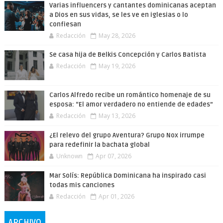
Varias influencers y cantantes dominicanas aceptan
a Dios en sus vidas, se les ve en iglesias o lo
confiesan
Redacción
May 28, 2026
Se casa hija de Belkis Concepción y Carlos Batista
Redacción
May 19, 2026
Carlos Alfredo recibe un romántico homenaje de su
esposa: “El amor verdadero no entiende de edades”
Redacción
May 13, 2026
¿El relevo del grupo Aventura? Grupo Nox irrumpe
para redefinir la bachata global
Unknown
Apr 07, 2026
Mar Solís: República Dominicana ha inspirado casi
todas mis canciones
Redacción
Apr 01, 2026
ARCHIVO