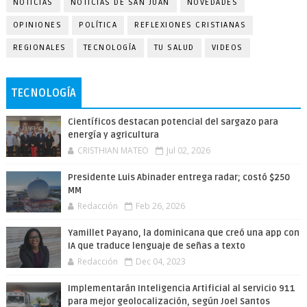
NOTICIAS
NOTICIAS DE SAN JUAN
NOVEDADES
OPINIONES
POLÍTICA
REFLEXIONES CRISTIANAS
REGIONALES
TECNOLOGÍA
TU SALUD
VIDEOS
TECNOLOGÍA
Científicos destacan potencial del sargazo para
energía y agricultura
CRISTHIAN MATEO
Jul 02, 2026
Presidente Luis Abinader entrega radar; costó $250
MM
Redacción
Feb 26, 2026
Yamillet Payano, la dominicana que creó una app con
IA que traduce lenguaje de señas a texto
Redacción
Dec 04, 2023
Implementarán Inteligencia Artificial al servicio 911
para mejor geolocalización, según Joel Santos