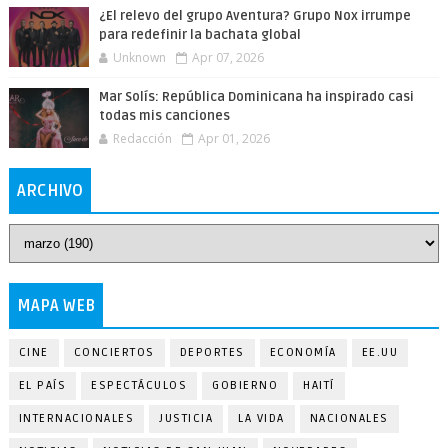
¿El relevo del grupo Aventura? Grupo Nox irrumpe
para redefinir la bachata global
Unknown
Apr 07, 2026
Mar Solís: República Dominicana ha inspirado casi
todas mis canciones
Redacción
Apr 01, 2026
ARCHIVO
MAPA WEB
CINE
CONCIERTOS
DEPORTES
ECONOMÍA
EE.UU
EL PAÍS
ESPECTÁCULOS
GOBIERNO
HAITÍ
INTERNACIONALES
JUSTICIA
LA VIDA
NACIONALES