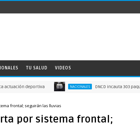
IONALES
TU SALUD
VIDEOS
ión deportiva
DNCD incauta 303 paquetes de 
NACIONALES
tema frontal; seguirán las lluvias
rta por sistema frontal;