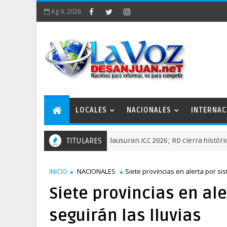
Ag 9, 2026
LOCALES
NACIONALES
INTERNAC
TITULARES
Clausuran JCC 2026; RD cierra histórica actuac
NACIONALES
INICIO
NACIONALES
Siete provincias en alerta por sis
Siete provincias en ale
seguirán las lluvias