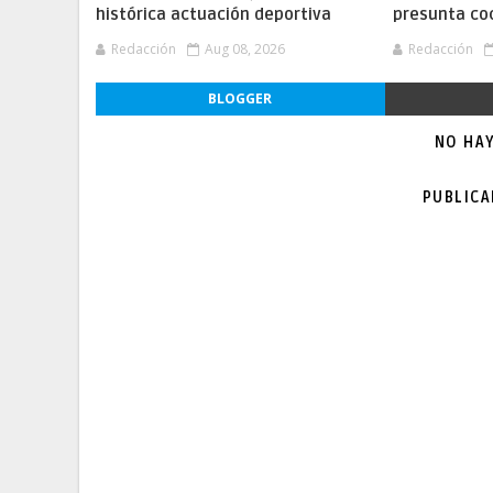
histórica actuación deportiva
presunta co
Redacción
Aug 08, 2026
Redacción
BLOGGER
NO HA
PUBLIC