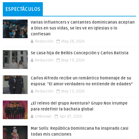
ESPECTÁCULOS
Varias influencers y cantantes dominicanas aceptan
a Dios en sus vidas, se les ve en iglesias o lo
confiesan
Redacción
May 28, 2026
Se casa hija de Belkis Concepción y Carlos Batista
Redacción
May 19, 2026
Carlos Alfredo recibe un romántico homenaje de su
esposa: “El amor verdadero no entiende de edades”
Redacción
May 13, 2026
¿El relevo del grupo Aventura? Grupo Nox irrumpe
para redefinir la bachata global
Unknown
Apr 07, 2026
Mar Solís: República Dominicana ha inspirado casi
todas mis canciones