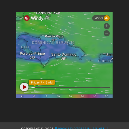
COPYRIGHT ©
2026
|| WWW.LAVOZDESANJUAN.NET ||