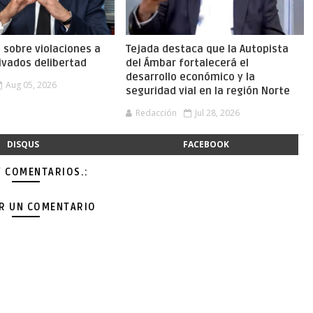
a sobre violaciones a
Tejada destaca que la Autopista
ivados delibertad
del Ámbar fortalecerá el
desarrollo económico y la
Aug 05, 2026
seguridad vial en la región Norte
Redacción
Jul 28, 2026
DISQUS
FACEBOOK
Y COMENTARIOS.:
AR UN COMENTARIO