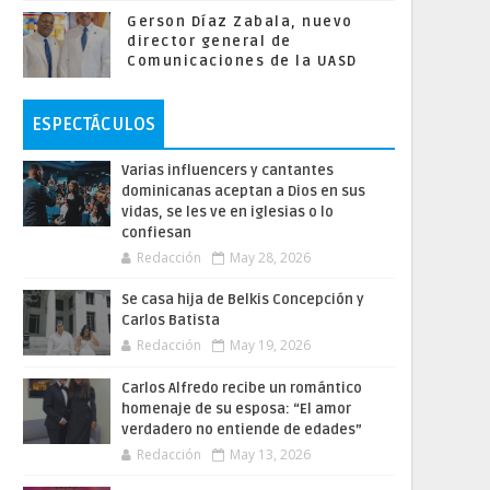
Gerson Díaz Zabala, nuevo
director general de
Comunicaciones de la UASD
ESPECTÁCULOS
Varias influencers y cantantes
dominicanas aceptan a Dios en sus
vidas, se les ve en iglesias o lo
confiesan
Redacción
May 28, 2026
Se casa hija de Belkis Concepción y
Carlos Batista
Redacción
May 19, 2026
Carlos Alfredo recibe un romántico
homenaje de su esposa: “El amor
verdadero no entiende de edades”
Redacción
May 13, 2026