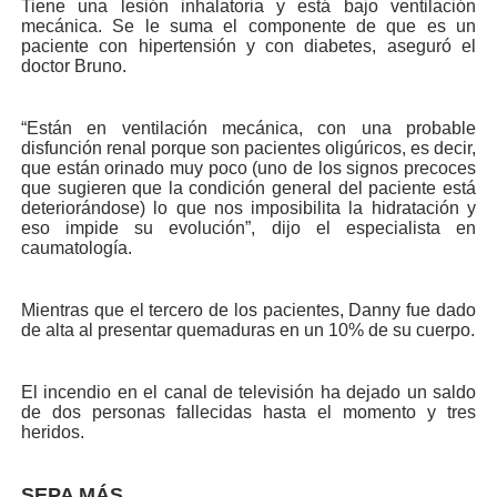
Tiene una lesión inhala­toria y está bajo ventilación
mecánica. Se le suma el componente de que es un
paciente con hipertensión y con diabetes, aseguró el
doctor Bruno.
“Están en ventilación me­cánica, con una probable
disfunción renal porque son pacientes oligúricos, es decir,
que están orinado muy po­co (uno de los signos preco­ces
que sugieren que la con­dición general del paciente está
deteriorándose) lo que nos imposibilita la hidrata­ción y
eso impide su evolu­ción”, dijo el especialista en
caumatología.
Mientras que el tercero de los pacientes, Danny fue dado
de alta al presentar quemaduras en un 10% de su cuerpo.
El incendio en el canal de televisión ha dejado un saldo
de dos personas falle­cidas hasta el momento y tres
heridos.
SEPA MÁS