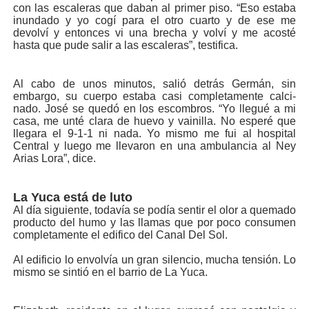
con las escale­ras que daban al primer pi­so. “Eso estaba
inundado y yo cogí para el otro cuarto y de ese me
devolví y en­tonces vi una brecha y vol­ví y me acosté
hasta que pude salir a las escaleras”, testifica.
Al cabo de unos minutos, salió detrás Germán, sin
embargo, su cuerpo estaba casi completamente calci­
nado. José se quedó en los escombros. “Yo llegué a mi
casa, me unté clara de hue­vo y vainilla. No esperé que
llegara el 9-1-1 ni nada. Yo mismo me fui al hospital
Central y luego me llevaron en una ambulancia al Ney
Arias Lora”, dice.
La Yuca está de luto
Al día siguiente, toda­vía se podía sentir el olor a quemado
producto del humo y las llamas que por poco consumen
completa­mente el edifico del Canal Del Sol.
Al edificio lo envolvía un gran silencio, mucha ten­sión. Lo
mismo se sintió en el barrio de La Yuca.