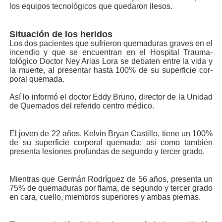
los equipos tec­nológicos que quedaron ilesos.
Situación de los heridos
Los dos pacientes que sufrie­ron quemaduras graves en el
incendio y que se encuen­tran en el Hospital Trauma­
tológico Doctor Ney Arias Lora se debaten entre la vida y
la muerte, al presentar has­ta 100% de su superficie cor­
poral quemada.
Así lo informó el doctor Eddy Bruno, director de la Unidad
de Quemados del referido centro médico.
El joven de 22 años, Kel­vin Bryan Castillo, tiene un 100%
de su superficie cor­poral quemada; así como también
presenta lesiones profundas de segundo y tercer grado.
Mientras que Germán Rodríguez de 56 años, pre­senta un
75% de quemadu­ras por flama, de segundo y tercer grado
en cara, cue­llo, miembros superiores y ambas piernas.