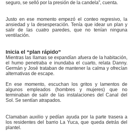
seguro, se selló por la presión de la candela”, cuenta.
Justo en ese momento empezó el conteo regresi­vo, la
ansiedad y la deses­peración. Tenía que idear un plan y
salir de las cua­tro paredes, que no tenían ninguna
ventilación.
Inicia el “plan rápido”
Mientras las llamas se ex­pandían afuera de la habi­tación,
el humo penetraba e inundaba el cuarto, re­lata Danny.
Germán y Jo­sé trataban de mantener la calma y ofrecían
alternati­vas de escape.
En ese momento, escu­chan los gritos y lamen­tos de
algunos empleados (hombres y mujeres) que no
terminaban de salir de las instalaciones del Canal del
Sol. Se sentían atrapados.
Clamaban auxilio y pe­dían ayuda por la parte trasera a
los residentes del barrio La Yuca, que queda detrás del
plantel.