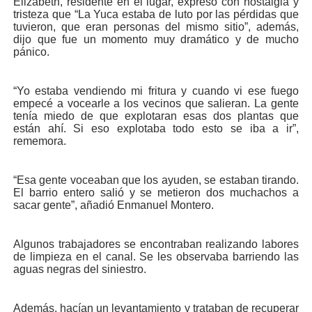
Elizabeth, residente en el lugar, expresó con nostal­gia y
tristeza que “La Yuca estaba de luto por las pérdi­das que
tuvieron, que eran personas del mismo sitio”, además,
dijo que fue un momento muy dramático y de mucho
pánico.
“Yo estaba vendiendo mi fritura y cuando vi ese fue­go
empecé a vocearle a los vecinos que salieran. La gente
tenía miedo de que explotaran esas dos plantas que
están ahí. Si eso explo­taba todo esto se iba a ir”,
rememora.
“Esa gente voceaban que los ayuden, se estaban ti­rando.
El barrio entero sa­lió y se metieron dos mu­chachos a
sacar gente”, añadió Enmanuel Montero.
Algunos trabajadores se encontraban realizando la­bores
de limpieza en el ca­nal. Se les observaba ba­rriendo las
aguas negras del siniestro.
Además, hacían un le­vantamiento y trataban de recuperar