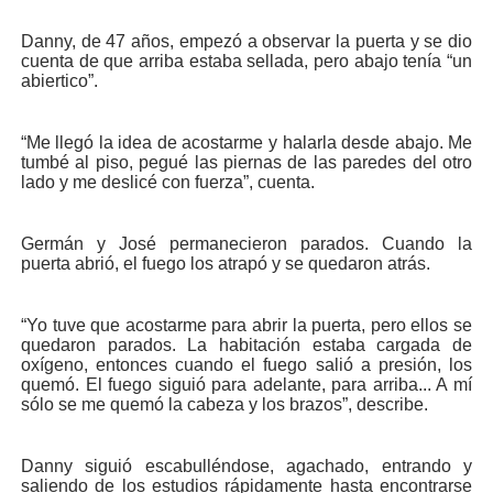
Danny, de 47 años, em­pezó a observar la puerta y se dio
cuenta de que arriba estaba sellada, pero abajo tenía “un
abiertico”.
“Me llegó la idea de acos­tarme y halarla desde abajo. Me
tumbé al piso, pegué las piernas de las paredes del otro
lado y me deslicé con fuerza”, cuenta.
Germán y José perma­necieron parados. Cuando la
puerta abrió, el fuego los atrapó y se quedaron atrás.
“Yo tuve que acostarme para abrir la puerta, pero ellos se
quedaron parados. La habitación estaba car­gada de
oxígeno, entonces cuando el fuego salió a pre­sión, los
quemó. El fuego siguió para adelante, pa­ra arriba... A mí
sólo se me quemó la cabeza y los bra­zos”, describe.
Danny siguió escabu­lléndose, agachado, en­trando y
saliendo de los es­tudios rápidamente hasta encontrarse