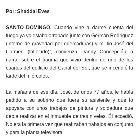
Por: Shaddai Eves
SANTO DOMINGO.-
“Cuando vine a darme cuenta del
fuego ya yo es­taba arropado junto con Germán Rodríguez
(inter­no de gravedad por que­maduras) y mi tío José del
Carmen (fallecido)”, comienza Danny Concep­ción a
narrar sobre el trau­ma que vivió dentro de uno de los
cuartos del edi­ficio del Canal del Sol, que se incendió la
tarde del miércoles.
La mañana de ese día, José, de unos 77 años, le había
pedido a su sobri­no que fuera su asistente y que lo
apoyara con unos trabajos de pintura y sol­dadura que
debía realizar en el inmueble de tres ni­veles. Él accedió.
No era la primera vez que realiza­ban trabajos en conjunto
y para la planta televisora.