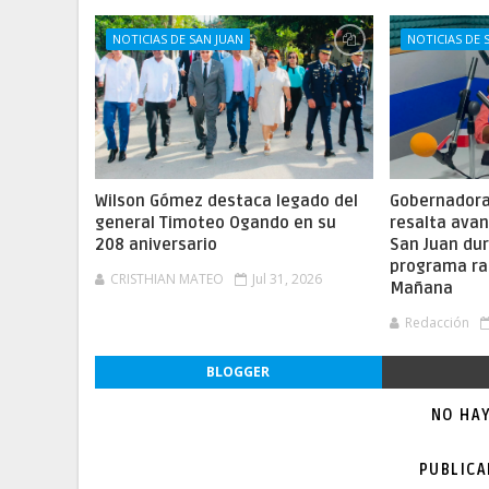
NOTICIAS DE SAN JUAN
NOTICIAS DE 
Wilson Gómez destaca legado del
Gobernadora 
general Timoteo Ogando en su
resalta ava
208 aniversario
San Juan dur
programa ra
CRISTHIAN MATEO
Jul 31, 2026
Mañana
Redacción
BLOGGER
NO HA
PUBLIC