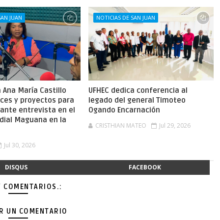
SAN JUAN
NOTICIAS DE SAN JUAN
Ana María Castillo
UFHEC dedica conferencia al
nces y proyectos para
legado del general Timoteo
ante entrevista en el
Ogando Encarnación
dial Maguana en la
CRISTHIAN MATEO
Jul 29, 2026
Jul 30, 2026
DISQUS
FACEBOOK
Y COMENTARIOS.:
AR UN COMENTARIO