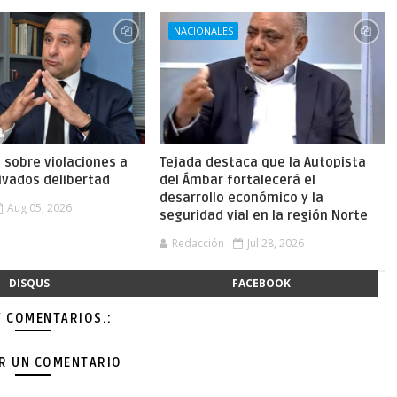
NACIONALES
a sobre violaciones a
Tejada destaca que la Autopista
ivados delibertad
del Ámbar fortalecerá el
desarrollo económico y la
Aug 05, 2026
seguridad vial en la región Norte
Redacción
Jul 28, 2026
DISQUS
FACEBOOK
Y COMENTARIOS.:
AR UN COMENTARIO