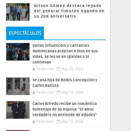
Wilson Gómez destaca legado
del general Timoteo Ogando en
su 208 aniversario
ESPECTÁCULOS
Varias influencers y cantantes
dominicanas aceptan a Dios en sus
vidas, se les ve en iglesias o lo
confiesan
Redacción
May 28, 2026
Se casa hija de Belkis Concepción y
Carlos Batista
Redacción
May 19, 2026
Carlos Alfredo recibe un romántico
homenaje de su esposa: “El amor
verdadero no entiende de edades”
Redacción
May 13, 2026