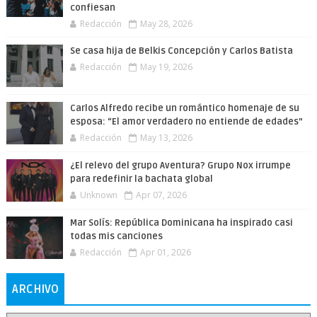
confiesan
Redacción
May 28, 2026
Se casa hija de Belkis Concepción y Carlos Batista
Redacción
May 19, 2026
Carlos Alfredo recibe un romántico homenaje de su
esposa: “El amor verdadero no entiende de edades”
Redacción
May 13, 2026
¿El relevo del grupo Aventura? Grupo Nox irrumpe
para redefinir la bachata global
Unknown
Apr 07, 2026
Mar Solís: República Dominicana ha inspirado casi
todas mis canciones
Redacción
Apr 01, 2026
ARCHIVO