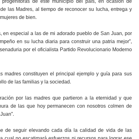
s progenitoras de este municipio del país, en ocasión de
e las Madres, al tiempo de reconocer su lucha, entrega y
 mujeres de bien.
, en especial a las de mi adorado pueblo de San Juan, por
mpeño en su lucha diaria para construir una patria mejor”,
 senaduria por el oficialista Partido Revolucionario Moderno
s madres constituyen el principal ejemplo y guía para sus
llo de las familias y la sociedad.
ración por las madres que partieron a la eternidad y que
ernura de las que hoy permanecen con nosotros colmen de
 Juan”.
me de seguir elevando cada día la calidad de vida de las
 cual no escatimará esfuerzos ni recursos para lograr ese