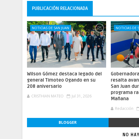
PUBLICACIÓN RELACIONADA
NOTICIAS DE SAN JUAN
NOTICIAS DE 
Wilson Gómez destaca legado del
Gobernadora 
general Timoteo Ogando en su
resalta ava
208 aniversario
San Juan dur
programa ra
CRISTHIAN MATEO
Jul 31, 2026
Mañana
Redacción
BLOGGER
NO HA