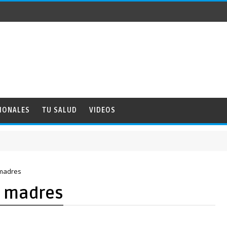
IONALES
TU SALUD
VIDEOS
s madres
as madres