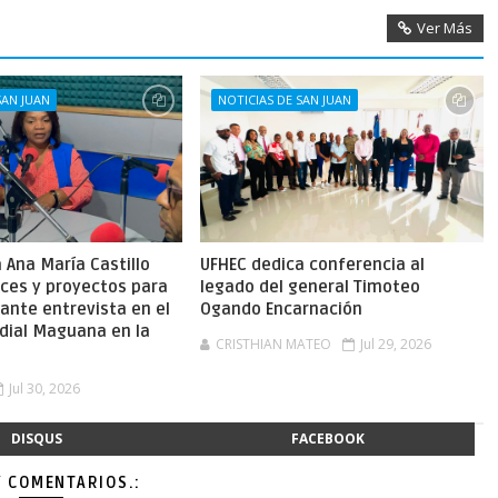
Ver Más
SAN JUAN
NOTICIAS DE SAN JUAN
Ana María Castillo
UFHEC dedica conferencia al
nces y proyectos para
legado del general Timoteo
ante entrevista en el
Ogando Encarnación
dial Maguana en la
CRISTHIAN MATEO
Jul 29, 2026
Jul 30, 2026
DISQUS
FACEBOOK
Y COMENTARIOS.: