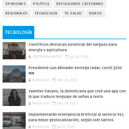
OPINIONES
POLÍTICA
REFLEXIONES CRISTIANAS
REGIONALES
TECNOLOGÍA
TU SALUD
VIDEOS
TECNOLOGÍA
Científicos destacan potencial del sargazo para
energía y agricultura
CRISTHIAN MATEO
Jul 02, 2026
Presidente Luis Abinader entrega radar; costó $250
MM
Redacción
Feb 26, 2026
Yamillet Payano, la dominicana que creó una app con
IA que traduce lenguaje de señas a texto
Redacción
Dec 04, 2023
Implementarán Inteligencia Artificial al servicio 911
para mejor geolocalización, según Joel Santos
Redacción
Jul 27, 2023