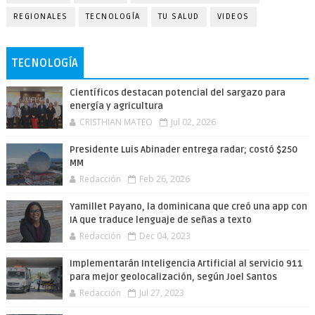
REGIONALES
TECNOLOGÍA
TU SALUD
VIDEOS
TECNOLOGÍA
Científicos destacan potencial del sargazo para
energía y agricultura
CRISTHIAN MATEO
Jul 02, 2026
Presidente Luis Abinader entrega radar; costó $250
MM
Redacción
Feb 26, 2026
Yamillet Payano, la dominicana que creó una app con
IA que traduce lenguaje de señas a texto
Redacción
Dec 04, 2023
Implementarán Inteligencia Artificial al servicio 911
para mejor geolocalización, según Joel Santos
Redacción
Jul 27, 2023