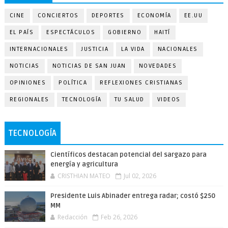
CINE
CONCIERTOS
DEPORTES
ECONOMÍA
EE.UU
EL PAÍS
ESPECTÁCULOS
GOBIERNO
HAITÍ
INTERNACIONALES
JUSTICIA
LA VIDA
NACIONALES
NOTICIAS
NOTICIAS DE SAN JUAN
NOVEDADES
OPINIONES
POLÍTICA
REFLEXIONES CRISTIANAS
REGIONALES
TECNOLOGÍA
TU SALUD
VIDEOS
TECNOLOGÍA
Científicos destacan potencial del sargazo para
energía y agricultura
CRISTHIAN MATEO
Jul 02, 2026
Presidente Luis Abinader entrega radar; costó $250
MM
Redacción
Feb 26, 2026