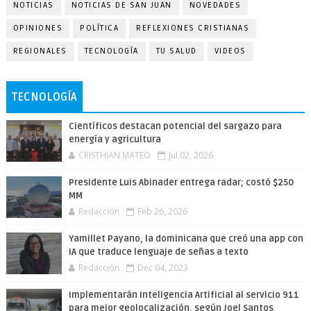
NOTICIAS
NOTICIAS DE SAN JUAN
NOVEDADES
OPINIONES
POLÍTICA
REFLEXIONES CRISTIANAS
REGIONALES
TECNOLOGÍA
TU SALUD
VIDEOS
TECNOLOGÍA
Científicos destacan potencial del sargazo para
energía y agricultura
CRISTHIAN MATEO
Jul 02, 2026
Presidente Luis Abinader entrega radar; costó $250
MM
Redacción
Feb 26, 2026
Yamillet Payano, la dominicana que creó una app con
IA que traduce lenguaje de señas a texto
Redacción
Dec 04, 2023
Implementarán Inteligencia Artificial al servicio 911
para mejor geolocalización, según Joel Santos