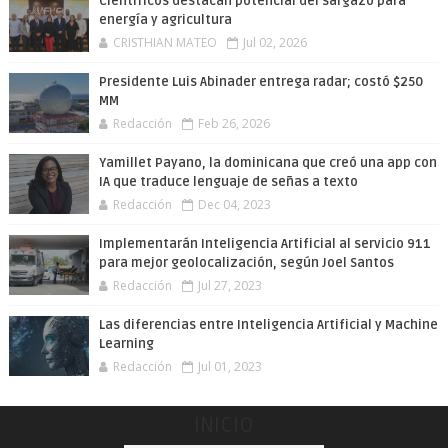
Científicos destacan potencial del sargazo para
energía y agricultura
CRISTHIAN MATEO
Jul 02, 2026
Presidente Luis Abinader entrega radar; costó $250
MM
Redacción
Feb 26, 2026
Yamillet Payano, la dominicana que creó una app con
IA que traduce lenguaje de señas a texto
Redacción
Dec 04, 2023
Implementarán Inteligencia Artificial al servicio 911
para mejor geolocalización, según Joel Santos
Redacción
Jul 27, 2023
Las diferencias entre Inteligencia Artificial y Machine
Learning
Redacción
Jul 01, 2023
INICIO