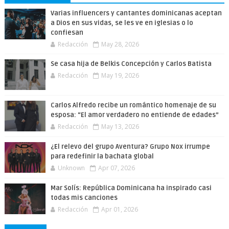
Varias influencers y cantantes dominicanas aceptan
a Dios en sus vidas, se les ve en iglesias o lo
confiesan
Redacción
May 28, 2026
Se casa hija de Belkis Concepción y Carlos Batista
Redacción
May 19, 2026
Carlos Alfredo recibe un romántico homenaje de su
esposa: “El amor verdadero no entiende de edades”
Redacción
May 13, 2026
¿El relevo del grupo Aventura? Grupo Nox irrumpe
para redefinir la bachata global
Unknown
Apr 07, 2026
Mar Solís: República Dominicana ha inspirado casi
todas mis canciones
Redacción
Apr 01, 2026